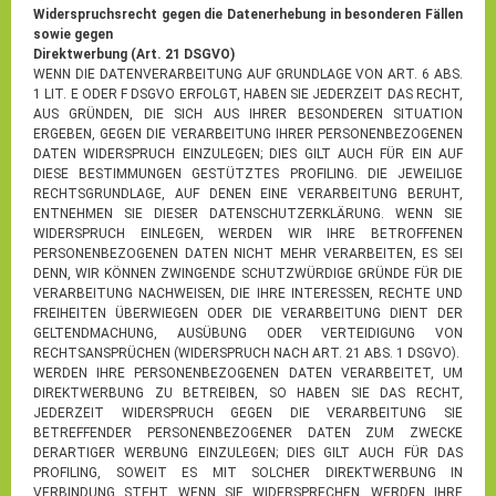
Widerspruchsrecht gegen die Datenerhebung in besonderen Fällen
sowie gegen
Direktwerbung (Art. 21 DSGVO)
WENN DIE DATENVERARBEITUNG AUF GRUNDLAGE VON ART. 6 ABS.
1 LIT. E ODER F DSGVO ERFOLGT, HABEN SIE JEDERZEIT DAS RECHT,
AUS GRÜNDEN, DIE SICH AUS IHRER BESONDEREN SITUATION
ERGEBEN, GEGEN DIE VERARBEITUNG IHRER PERSONENBEZOGENEN
DATEN WIDERSPRUCH EINZULEGEN; DIES GILT AUCH FÜR EIN AUF
DIESE BESTIMMUNGEN GESTÜTZTES PROFILING. DIE JEWEILIGE
RECHTSGRUNDLAGE, AUF DENEN EINE VERARBEITUNG BERUHT,
ENTNEHMEN SIE DIESER DATENSCHUTZERKLÄRUNG. WENN SIE
WIDERSPRUCH EINLEGEN, WERDEN WIR IHRE BETROFFENEN
PERSONENBEZOGENEN DATEN NICHT MEHR VERARBEITEN, ES SEI
DENN, WIR KÖNNEN ZWINGENDE SCHUTZWÜRDIGE GRÜNDE FÜR DIE
VERARBEITUNG NACHWEISEN, DIE IHRE INTERESSEN, RECHTE UND
FREIHEITEN ÜBERWIEGEN ODER DIE VERARBEITUNG DIENT DER
GELTENDMACHUNG, AUSÜBUNG ODER VERTEIDIGUNG VON
RECHTSANSPRÜCHEN (WIDERSPRUCH NACH ART. 21 ABS. 1 DSGVO).
WERDEN IHRE PERSONENBEZOGENEN DATEN VERARBEITET, UM
DIREKTWERBUNG ZU BETREIBEN, SO HABEN SIE DAS RECHT,
JEDERZEIT WIDERSPRUCH GEGEN DIE VERARBEITUNG SIE
BETREFFENDER PERSONENBEZOGENER DATEN ZUM ZWECKE
DERARTIGER WERBUNG EINZULEGEN; DIES GILT AUCH FÜR DAS
PROFILING, SOWEIT ES MIT SOLCHER DIREKTWERBUNG IN
VERBINDUNG STEHT. WENN SIE WIDERSPRECHEN, WERDEN IHRE